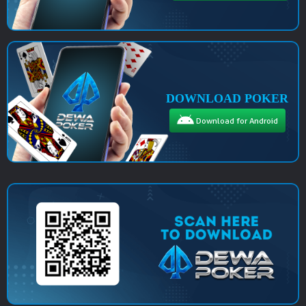
NEW
TANGKAS
RTP
DEPOSIT
DOWNLOAD POKER
WITHDRAW
Download for Android
PROMOSI
DOWNLOAD APLIKASI
REFERRAL
JACKPOT
VIP MEMBER
HUBUNGI KAMI