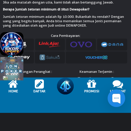
Jika ada masalah dengan usia, kami tidak akan bertanggung jawab.
Berapa jumlah setoran minimum di situs Dewapoker?
Jumlah setoran minimum adalah Rp 10.000. Bukankah itu rendah? Dengan
uang yang begitu banyak, Anda bisa memainkan semua jenis permainan
yang disediakan oleh agen judi online DEWAPOKER.
Cara Pembayaran:
Dukungan Perangkat :
Keamanan Terjamin :
HOME
DAFTAR
PROMOSI
LIVE CHAT
© Copyright 2026 dewapoker.net - All right reserved | 18+