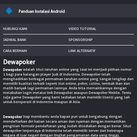
© Copyright 2026 dewapoker.net - All right reserved | 18+
Panduan Instalasi Android
HUBUNGI KAMI
VIDEO TUTORIAL
JADWAL BANK
SPONSORSHIP
CARA BERMAIN
LINK ALTERNATIF
Dewapoker
adalah situs taruhan online yang saat ini menjadi pilihan nomor
Dewapoker
1 bagi para kalangan player judi di Indonesia. Dewapoker telah
menghadirkan berbagai permainan taruhan online yang sangat lengkap dan
memiliki kualitas terbaik seperti slot online, poker, casino, tembak ikan dan
masih banyak lagi permainan lainnya. Anda bisa memainkannya dengan
melakukan login melalui link Dewapoker ataupun Dewapoker Mobile. Tentu
saja game Dewapoker yang kami sediakan telah memiliki lisensi yang sah
untuk beroperasi di Indonesia maupun di Asia.
siap membantu anda kapan pun untuk bergabung dengan
Dewapoker
mendaftarkan diri kalian secara aman dan nyaman dengan memastikan
pengisian formulir pendaftaran yang sudah disediakan dengan benar. Situs
dewapoker terpercaya di Indonesia telah memiliki server dari beberapa
negara di luar negeri dengan tingkat pengamanan data yang tinggi,