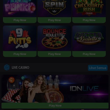
Play Now
Play Now
Play Now
Play Now
Play Now
Play Now
LIVE CASINO
Lihat Semua
Play Now