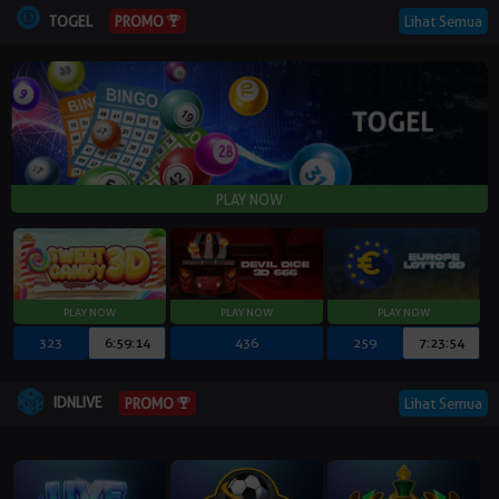
TOGEL
Lihat Semua
PROMO
323
6:59:12
436
259
7:23:52
IDNLIVE
Lihat Semua
PROMO