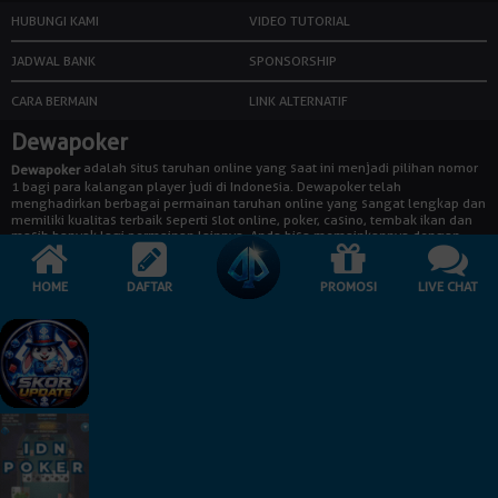
HUBUNGI KAMI
VIDEO TUTORIAL
JADWAL BANK
SPONSORSHIP
CARA BERMAIN
LINK ALTERNATIF
Dewapoker
adalah situs taruhan online yang saat ini menjadi pilihan nomor
Dewapoker
1 bagi para kalangan player judi di Indonesia. Dewapoker telah
menghadirkan berbagai permainan taruhan online yang sangat lengkap dan
memiliki kualitas terbaik seperti slot online, poker, casino, tembak ikan dan
masih banyak lagi permainan lainnya. Anda bisa memainkannya dengan
melakukan login melalui link Dewapoker ataupun Dewapoker Mobile. Tentu
saja game Dewapoker yang kami sediakan telah memiliki lisensi yang sah
untuk beroperasi di Indonesia maupun di Asia.
HOME
DAFTAR
PROMOSI
LIVE CHAT
siap membantu anda kapan pun untuk bergabung dengan
Dewapoker
mendaftarkan diri kalian secara aman dan nyaman dengan memastikan
pengisian formulir pendaftaran yang sudah disediakan dengan benar. Situs
dewapoker terpercaya di Indonesia telah memiliki server dari beberapa
negara di luar negeri dengan tingkat pengamanan data yang tinggi,
sehingga data dari para player akan terjaga keamanannya, player tentunya
akan bertransaksi tanpa merasa khawatir dan bisa bermain judi online
dengan santai dan aman.
Dewapoker : Situs Judi Online No. 1 Indonesia,