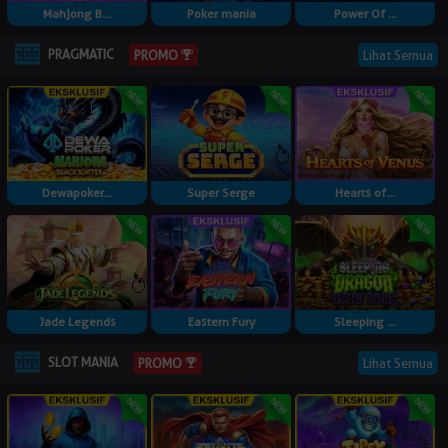
Mahjong B...
Poker mania
Power Of ...
PRAGMATIC
Lihat Semua
PROMO
Dewapoker...
Super Serge
Hearts of...
Jade Legends
Eastern Fury
Sleeping ...
SLOT MANIA
Lihat Semua
PROMO