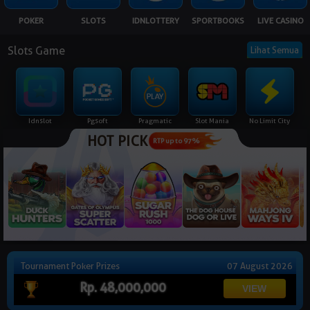
NEW
POKER
SLOTS
IDNLOTTERY
SPORTBOOKS
LIVE CASINO
TANGKAS
RTP
Slots Game
Lihat Semua
DEPOSIT
WITHDRAW
Idnslot
Pgsoft
Pragmatic
Slot Mania
No Limit City
HOT PICK
PROMOSI
RTP up to 97%
DOWNLOAD APLIKASI
REFERRAL
JACKPOT
Tournament Poker Prizes
07 August 2026
VIP MEMBER
Rp. 48,000,000
HUBUNGI KAMI