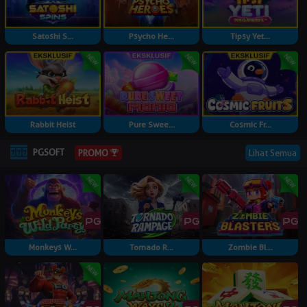
Satoshi S...
Psycho He...
Tipsy Yet...
Rabbit Heist
Pure Swee...
Cosmic Fr...
PGSOFT
Lihat Semua
PROMO
Monkeys W...
Tornado R...
Zombie Bl...