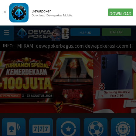
×
Dewapoker
DOWNLOAD
Download Dewapoker Mobile
SMI KAMI dewapokerbagus.com dewapokerasik.com !!!BCA BN
INFO:
HOME
POKER
SLOT GAME
IDN E-LOTTERY
NEW
NEW
SPORTBOOK
LIVE CASINO
IDNLIVE
NEW
TOGEL
ESPORTS
ARCADE
NEW
NEW
NEW
TEMBAK IKAN
IDNRAFFLE
IDNTRADE