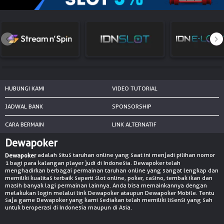
NEW
TANGKAS
RTP
DEPOSIT
WITHDRAW
HUBUNGI KAMI
VIDEO TUTORIAL
PROMOSI
JADWAL BANK
SPONSORSHIP
DOWNLOAD APLIKASI
CARA BERMAIN
LINK ALTERNATIF
Dewapoker
REFERRAL
adalah situs taruhan online yang saat ini menjadi pilihan nomor
Dewapoker
1 bagi para kalangan player judi di Indonesia. Dewapoker telah
JACKPOT
menghadirkan berbagai permainan taruhan online yang sangat lengkap dan
memiliki kualitas terbaik seperti slot online, poker, casino, tembak ikan dan
masih banyak lagi permainan lainnya. Anda bisa memainkannya dengan
VIP MEMBER
melakukan login melalui link Dewapoker ataupun Dewapoker Mobile. Tentu
saja game Dewapoker yang kami sediakan telah memiliki lisensi yang sah
untuk beroperasi di Indonesia maupun di Asia.
HUBUNGI KAMI